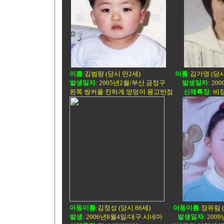
이름
:
김
범량 (당시 만2세)
이름
:
김가
영 
발생일자
: 2005년2월/부산 금정구
발생일자
: 
왼쪽 쌍커플 진하게.엉덩이 몽고반점
신체특징
:
아동이름
:
김
정성 (당시 86세)
아동이름
:장유
발생
: 2006년8월4일/대구.시네마
발생일자
: 200