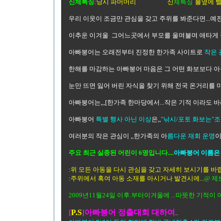
신체특징
:당시 파머머리
신
체특징
:
볼옆
우리 이웃이 조금만 관심을 갖고 주위를 봐준다면...예
이추운 이겨울 그어느곳에서 부모를 울며불며 애타게 
아빠붕어는 오래전부터 진정한 한가족 사이트로
작은 
한해를 마감하는 아빠붕어 마음은 그 어떤 화보보다 아
눈만 뜨면 잃어 버린 자식을 찾기 위해 전국 온거리를 
아빠붕어는,,,[한가족 한마당에서...작은 기적 이라도 
아빠붕어
특별 행사 아닌 이상
은,,
"낚시/포토 화보는"
여러분의 작은 관심이 ,,한가족의 아
름다운 재회 운명
이
주요 최근 실종된 어린이 6명입니다....
아빠붕어 이름은
:위 모든 아동을 다시 관심을 갖고 자세히 보시기를 바랍
:주위에서 혹여 아동 소재를 아시거나 발견시에...
@ 제
2009년11월24일 이후.부터이겨울에 ...따뜻한 기적이
[
P.S
]아빠붕어 정출대회 대하여
..