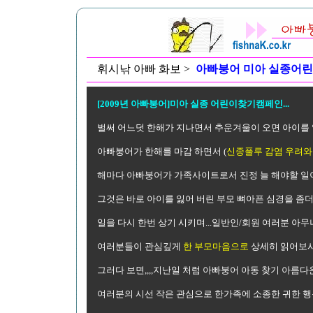
휘시낚 아빠 화보 >
아빠붕어
미아 실종어린
[2009년 아빠붕어]미아 실종 어린이찾기캠페인...
벌써 어느덧 한해가 지나면서 추운겨울이 오면 아이를 
아빠붕어가 한해를 마감 하면서 (
신종풀루 감염 우려와
해마다 아빠붕어가 가족사이트로서 진정 늘 해야할 일이
그것은 바로 아이를 잃어 버린 부모 뼈아픈 심경을 좀
일을 다시 한번 상기 시키며...일반인/회원 여러분 아
여러분들이 관심깊게
한 부모마음으로
상세히 읽어보시
그러다 보면,,,,지난일 처럼 아빠붕어 아동 찾기 아름
여러분의 시선 작은 관심으로 한가족에 소종한 귀한 행