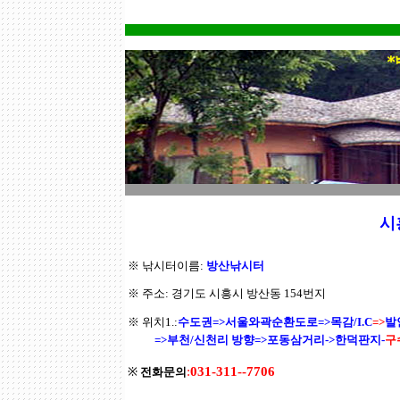
시
※ 낚시터이름:
방산낚시터
※ 주소: 경기도 시흥시 방산동 154번지
※ 위치1.:
수도권=>서울와곽순환도로=>목감/I.C
=>
발
=>부천/신천리 방향=>포동삼거리->한덕판지-
구
:
031-311--7706
※
전화문의