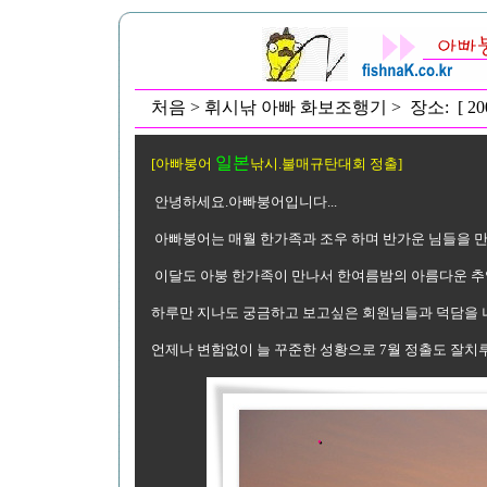
처음 > 휘시낚 아빠 화보조행기 > 장소: [ 2
일본
[아빠붕어
낚시.불매규탄대회 정출]
안녕하세요.아빠붕어입니다...
아빠붕어는 매월 한가족과 조우 하며 반가운 님들을 
이달도 아붕 한가족이 만나서 한여름밤의 아름다운 추
하루만 지나도 궁금하고 보고싶은 회원님들과 덕담을 
언제나 변함없이 늘 꾸준한 성황으로 7월 정출도 잘치