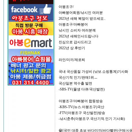
아붕조구/
아빠붕어회원/낚시인 여러분
2023년 새해 복많이 받으세요..
아붕조구/아빠붕어
낚시인 소비자 여러분께
2023년 새해인사드립니다
진심으로 감사드리고
2022년 상.후반기
라인/미끼/제로찌
국내 국산품질 가성비 (낚보.쇼핑통계)기사화
국산기적 인기/판매1위ㅡ
국산일본 역수출 발전
-SBS-TV(물생 다큐/국산발전)
아붕조구/아빠붕어 합동방송
-KBS-TV(뉴스.아붕조구)국산
-FTV(아붕조구 국산발전)방송
-낚시춘추(아붕조구.국산기적.인기 기사화)
😁[국민 대중 초보 바다미끼(바다빨판)구매/사