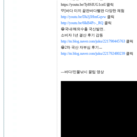
https://youtu.be/Ty8SIUG1cnU클릭
💛[바다 미끼 끝판바다빨판 다양한 체험
http://youtu.be/DkJj3HmGqvw
클릭
http://youtu.be/6lkB4Pc-_RQ
클릭
😁국내/해외수출 국산발전..
소비자 1년 결산 후기 감동
http://m.blog.naver.com/juku/221790445763
클릭
😁2차 국산 자부심 후기ㅡ
http://m.blog.naver.com/juku/221792480239
클릭
---바다/민물낚시 꿀팁 영상