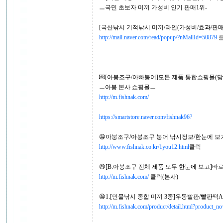
ㅡ국민 초보자 미끼 가성비 인기 판매1위-
[국산낚시 기적낚시 미끼/라인(가성비/효과/판매
http://mail.naver.com/read/popup/?nMailId=50879
💌[아붕조구/아빠붕어]모든 제품 통합쇼핑몰(당
ㅡ아붕 본사 쇼핑몰ㅡ
http://m.fishnak.com/
https://smartstore.naver.com/fishnak96?
😀아붕조구/아붕조구 붕어 낚시정보/한눈에 보
http://www.fishnak.co.kr/1you12.html
클릭
😆[B.아붕조구 전체 제품 모두 한눈에 보고]바로 
http://m.fishnak.com/
클릭(본사)
😀1.[민물낚시 종합 미끼 3종]우동빨판/빨판떡
http://m.fishnak.com/product/detail.html?product