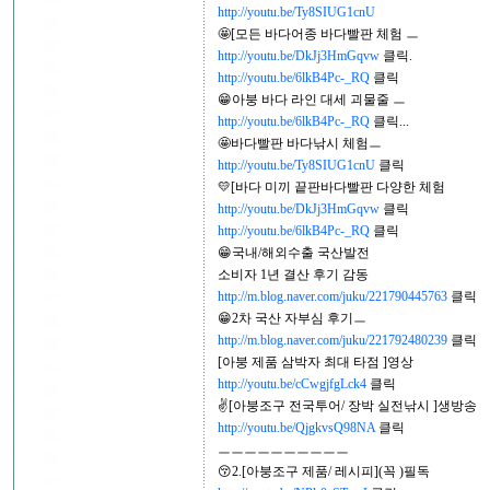
http://youtu.be/Ty8SIUG1cnU
🤩[모든 바다어종 바다빨판 체험 ㅡ
http://youtu.be/DkJj3HmGqvw
클릭.
http://youtu.be/6lkB4Pc-_RQ
클릭
😁아붕 바다 라인 대세 괴물줄 ㅡ
http://youtu.be/6lkB4Pc-_RQ
클릭...
🤩바다빨판 바다낚시 체험ㅡ
http://youtu.be/Ty8SIUG1cnU
클릭
💛[바다 미끼 끝판바다빨판 다양한 체험
http://youtu.be/DkJj3HmGqvw
클릭
http://youtu.be/6lkB4Pc-_RQ
클릭
😁국내/해외수출 국산발전
소비자 1년 결산 후기 감동
http://m.blog.naver.com/juku/221790445763
클릭
😁2차 국산 자부심 후기ㅡ
http://m.blog.naver.com/juku/221792480239
클릭
[아붕 제품 삼박자 최대 타점 ]영상
http://youtu.be/cCwgjfgLck4
클릭
✌[아붕조구 전국투어/ 장박 실전낚시 ]생방송
http://youtu.be/QjgkvsQ98NA
클릭
ㅡㅡㅡㅡㅡㅡㅡㅡㅡㅡ
😚2.[아붕조구 제품/ 레시피](꼭 )필독