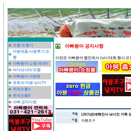
조황/조행기
아빠붕어 공지사항
아붕제품/사용후기/조
행
이란은 아빠붕어 웹진에서 (낚시대회,행사,모집
아빠붕어/쇼핑/MART
바다낚시터/조황
>
아빠붕어 사랑방
유튜브/아붕 낚시TV
취재조황A
=
취재조황B
아빠 공지사항
[2023년]새해인사 낚시인 가족
아붕조구