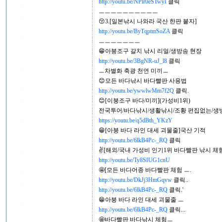
http://youtu.be/NPlr0eSTwyI
클릭
ㅡㅡㅡㅡㅡㅡㅡㅡㅡㅡ
😚3.[일본낚시 나와라 국산 한판 붙자]
http://youtu.be/ByTqptmSoZA
클릭
ㅡㅡㅡㅡㅡㅡㅡ
😁아붕조구 갈치 낚시 리얼/생방송 현장
http://youtu.be/3BgNR-uJ_l8
클릭
ㅡ차별화 축광 천연 미끼ㅡ
😊모든 바다낚시 바다빨판 사용법
http://youtu.be/ywwlwMm7f2Q
클릭.
😊[이붕조구 바다/미끼](가성비1위)
전국투어/바다낚시/생활낚시/조황 편집없는/생
https://youtu.be/q5dBth_YKzY
😁[아붕 바다 라인 대세 괴물줄]국산 기적
http://youtu.be/6lkB4Pc-_RQ
클릭
✌[해외/국내 가성비 인기1위 바다빨판 낚시 체
http://youtu.be/Ty8SIUG1cnU
🤩[모든 바다어종 바다빨판 체험 ㅡ.
http://youtu.be/DkJj3HmGqvw
클릭..
http://youtu.be/6lkB4Pc-_RQ
클릭.'
😁아붕 바다 라인 대세 괴물줄 ㅡ
http://youtu.be/6lkB4Pc-_RQ
클릭...
🤩바다빨판 바다낚시 체험ㅡ