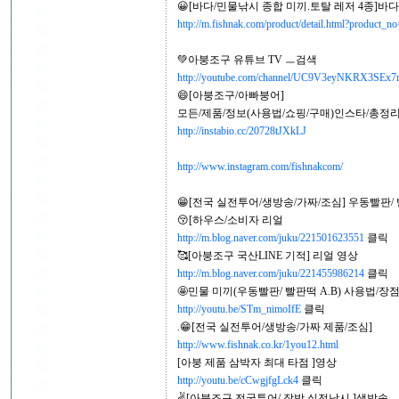
😀[바다/민물낚시 종합 미끼.토탈 레저 4종]바
http://m.fishnak.com/product/detail.html?product
💚아붕조구 유튜브 TV ㅡ검색
http://youtube.com/channel/UC9V3eyNKRX3SE
😄[아붕조구/아빠붕어]
모든/제품/정보(사용법/쇼핑/구매)인스타/총정리
http://instabio.cc/20728tJXkLJ
http://www.instagram.com/fishnakcom/
😁[전국 실전투어/생방송/가짜/조심] 우동빨판/ 빨
😚[하우스/소비자 리얼
http://m.blog.naver.com/juku/221501623551
클릭
🥰[아붕조구 국산LINE 기적] 리얼 영상
http://m.blog.naver.com/juku/221455986214
클릭
🤩민물 미끼(우동빨판/ 빨판떡 A.B) 사용법/장
http://youtu.be/STm_nimoIfE
클릭
.😁[전국 실전투어/생방송/가짜 제품/조심]
http://www.fishnak.co.kr/1you12.html
[아붕 제품 삼박자 최대 타점 ]영상
http://youtu.be/cCwgjfgLck4
클릭
✌[아붕조구 전국투어/ 장박 실전낚시 ]생방송