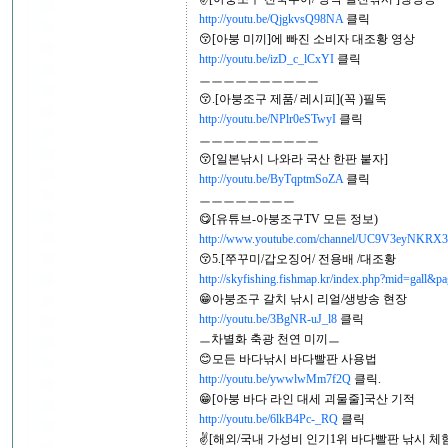
http://youtu.be/QjgkvsQ98NA
클릭
😚[아붕 미끼]에 빠진 소비자 대조황 영상
http://youtu.be/izD_c_lCxYI
클릭
ㅡㅡㅡㅡㅡㅡㅡㅡㅡㅡ
😚.[아붕조구 제품/ 레시피](꼭 )필독
http://youtu.be/NPlr0eSTwyI
클릭
ㅡㅡㅡㅡㅡㅡㅡㅡㅡㅡ
😚[일본낚시 나와라 국산 한판 붙자]
http://youtu.be/ByTqptmSoZA
클릭
ㅡㅡㅡㅡㅡㅡㅡㅡ
😋[유튜브-아붕조구TV 모든 정보)
http://www.youtube.com/channel/UC9V3eyNK
😚5.[쭈꾸미/갑오징어/ 전용배 /대조황
http://skyfishing.fishmap.kr/index.php?mid=gall&pa
😁아붕조구 갈치 낚시 리얼/생방송 현장
http://youtu.be/3BgNR-uJ_l8
클릭
ㅡ차별화 축광 천연 미끼ㅡ
😊모든 바다낚시 바다빨판 사용법
http://youtu.be/ywwlwMm7f2Q
클릭.
😁[아붕 바다 라인 대세 괴물줄]국산 기적
http://youtu.be/6lkB4Pc-_RQ
클릭
✌[해외/국내 가성비 인기1위 바다빨판 낚시 체