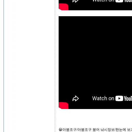
😀아붕조구/아붕조구 붕어 낚시정보/한눈에 보