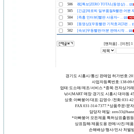
506
祝[특보]ZERO TOTAL(동영상)
...
[2]
505
[긴급]제로찌 일부품절&빨판.어분 
504
[즉흥 인터뷰]빨판 사용자~
...
[2]
503
[동영상](우동빨판 기적효과]3편
...
[
502
[속보]우동빨판/어분 판매시작
...
[2]
[맨처음] .. [이전] 1
경기도 시흥시/통신 판매업 허가번호:201
사업자등록번호:138-09-9
업태:도소매/제조/서비스 *종목:전자상거
낚시MART 매장:경기도 시흥시 대야동 45
상호:아빠붕어/대표:김영수 /전화:031-421-26
FAX 031-314-7377.*상품주문/문자:0
담당자 메일: zero33@hanma
*아빠붕어 모든제품 특허상표출원등
상표침해/제품도용 판메/사진/제품
손해배상/형사/민사 처벌