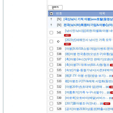
번호
제목
†
[N]
[국산낚시 기적 아붕]zero토탈(동영상
†
[N]
전국(낚시터)회원터/가입&아붕心(마
[낚시인/낚시업]위한/차별화/아붕 
541
[2023년]새해인사 낚시인 가족 모
539
[아붕]NAVER쇼핑/개업(이벤트/문
538
[祝]아붕 전국총판(오성조구)유통(
537
[축]아붕/24시간(무인 판매기)오픈(
536
[축]아붕TV/유튜브(RH-A)형/협조
535
[속보]가을-동절기낚시(시즌)대박/
534
[祝]F-TV 아붕 선정(방송 보기)
...
[1]
533
祝[아붕조구]TV&매체 사업화(동반
532
[아붕20주년(초대박 덤)판매
...
[1]
531
[여름휴가]가족 누구나(필수)
...
[2]
530
[바로퀵]오토바이(배달)서비스
...
[5]
529
[2017]新아붕조구(안내)
...
[3]
528
[공지]아붕ZERO상품권]特출시(판매