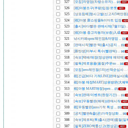
527
[모집]자영업(차량소유자)
...
[2]
526
[祝]아붕조구(쿠팡)입점/로켓
525
[상표침해]형사고발(신고자5백만원
524
[祝]아붕 新쇼핑몰&이마트 입점
523
[출시]바다빨판 판매시작(7월11일)
.
522
[祝]아붕 중고자동차(보증)入成
521
낚시카페open/체인점&자영업
...
[2]
520
[판매시작]빨판 떡(출시)공지
...
[5]
519
[新탄생]마부시 특수(빨판떡)
...
[4]
518
[속보]택배/매장(정상판매 예약제)
517
[필독]제로용품(품절)주문no
...
[4]
516
[모집]zero체인점(1차)선착순심사
...
515
祝[긴급]바다 기적LINE]판매실시(魂
514
祝[아붕 매장MART]성원방문(大혜
513
祝[아붕 MART매장]open
...
[7]
512
[속보]판매/이벤트(한정기간)
...
[5]
511
[속보]우동빨판(해제))판매시작
510
祝[우동빨판]zero기적 특성
...
[5]
509
[공지]빨판&줄(곧)가격정상화
...
[4]
508
[속보]제로찌(투)출시(판매)품절(일
507
[필독]ZERO짝퉁신고(현상금)