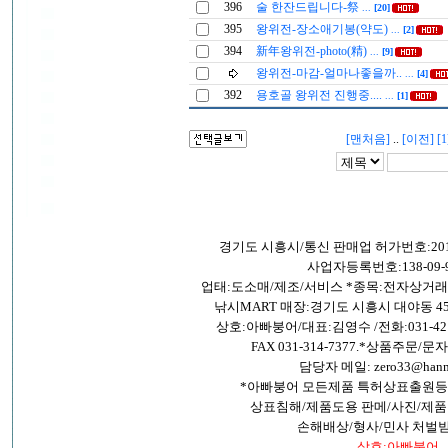
396
술 한잔드립니다-祭
...
[20]
395
왕위전-장소애기봉(약도)
...
[2]
394
新年왕위전-photo(精)
...
[9]
왕위전-마감-얼마나좋을까..
...
[4]
392
용호골 왕위전 진행중....
...
[1]
[맨처음]
..
[이전]
[1
경기도 시흥시/통신 판매업 허가번호:201
사업자등록번호:138-09-9
업태:도소매/제조/서비스 *종목:전자상거
낚시MART 매장:경기도 시흥시 대야동 45
상호:아빠붕어/대표:김영수 /전화:031-421-26
FAX 031-314-7377.*상품주문/문자:0
담당자 메일: zero33@hanma
*아빠붕어 모든제품 특허상표출원등
상표침해/제품도용 판메/사진/제품
손해배상/형사/민사 처벌
상호:아빠붕어