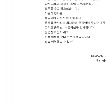
감사드리고...운영진 스텝 고문/후원회..
모두들 수고 많으셨습니다..
아울러 행사를
성공리에 마치게 협조 해주신..
용호골 박사장님-최사장님-금잉어님-주방언니 두분
그리고 총무님...수고하셨구 감사합니다.
운영진도 잠시 쉬고..
차후 이틀후 부터 포토가 올라갑니다.
오늘 행복했습니다...^^
[음악감상]
우리 삶