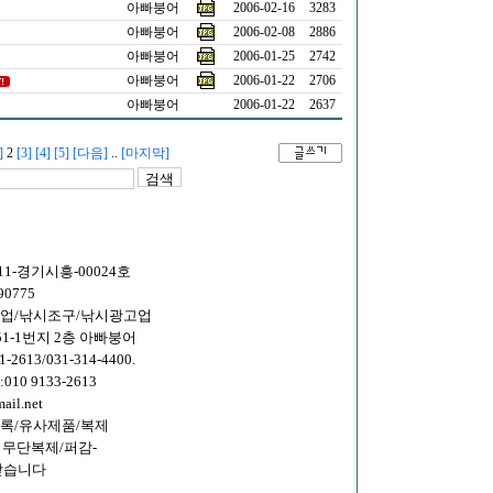
아빠붕어
2006-02-16
3283
아빠붕어
2006-02-08
2886
아빠붕어
2006-01-25
2742
아빠붕어
2006-01-22
2706
아빠붕어
2006-01-22
2637
]
2
[3]
[4]
[5]
[다음]
..
[마지막]
1-경기시흥-00024호
0775
래업/낚시조구/낚시광고업
1-1번지 2층 아빠붕어
13/031-314-4400.
10 9133-2613
il.net
록/유사제품/복제
 무단복제/퍼감-
받습니다