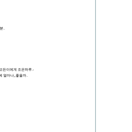
..
-모든이에게 조은하루.-
에 얼마나,,좋을까..