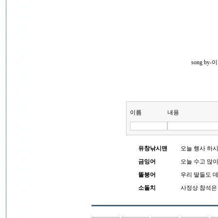
song by
이름
내용
유창낚시맨
오늘 행사 하
금잉어
오늘 수고 많이 
똘붕어
우리 딸들도 데
소돌치
사정상 참석은