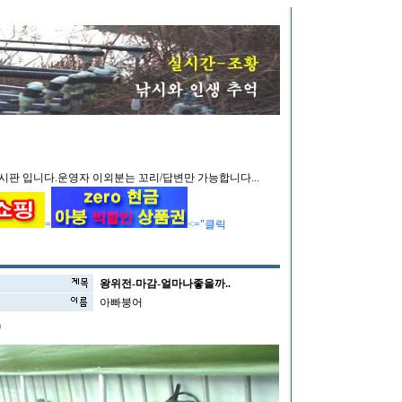
시판 입니다.운영자 이외분는 꼬리/답변만 가능합니다...
=
<="클릭
왕위전-마감-얼마나좋을까..
아빠붕어
)