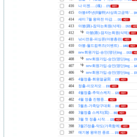
416
나 이젠......(魂)
...
[7]
415
아붕4주년(8월特)사상최고금액/
...
[1
414
새미 7월 왕위전 마감.
...
[1]
413
아붕(路)-잠자는회원(삭제)
...
[32]
412
아붕(路)-잠자는회원(삭제)
411
낚시전용-피싱폰(아붕총판)
410
아붕-월드컵퀴즈(이벤트)
...
[46]
409
new회원가입-승인(명단)ing
...
[12]
408
new회원가입-승인(명단)ing
...
[3
407
new회원가입-승인(명단)ing
...
[4
406
new회원가입-승인(명단)ing
...
[3
405
4월정출-회원얼굴寫
...
[3]
404
정출-이모저모
...
[3]
403
4월정출-추억스케치
...
[2]
402
4월 정출 진행중....
401
5월초-가족당구대회
...
[8]
400
3월정출 스케치(寫)
...
[6]
399
3월 첫 정출 시작.
...
[2]
398
3월25정출-약도(가족함께)
397
애기봉 왕위전 종료.
...
[3]