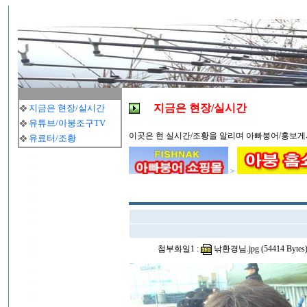
지금은 현장/실시간
지금은 현장/실시간
유튜브/아붕조구TV
이곳은 현 실시간/조황을 알리며 아빠붕어/홍보게
유료터/조황
>
첨부화일1 :
낚환경님.jpg (54414 Bytes