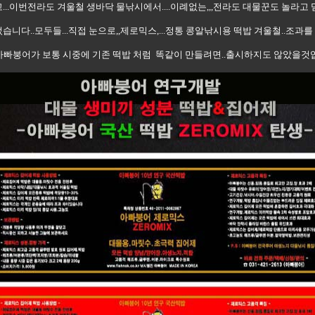
...이번전라도 겨울철 생바닥 물낚시에서....이례없는,,,전라도 대물꾼도 놀라고
니다..모두들...직접 눈으로,,제로믹스,...정통 콩알낚시용 떡밥 겨울철..조과를 
"아빠붕어가 보통 시중에 기존 떡밥 처럼 똑같이 만들려면..출시하지도 않았을것입니다.