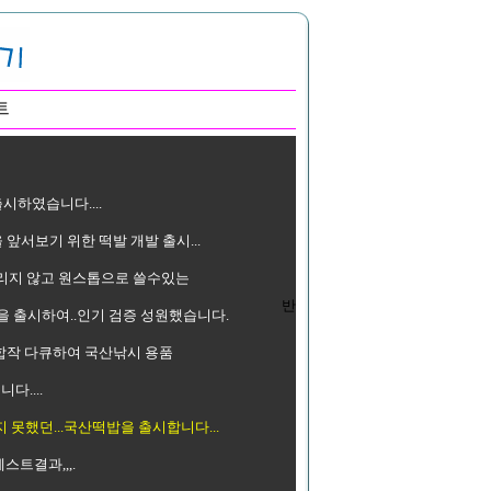
트
하였습니다....
 앞서보기 위한 떡발 개발 출시...
가리지 않고 원스톱으로 쓸수있는
반
을 출시하여..인기 검증 성원했습니다.
윈 합작 다큐하여 국산낚시 용품
....
 못했던...국산떡밥을 출시합니다...
트결과,,,.