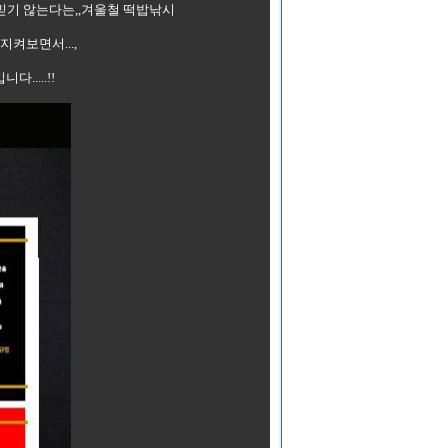
 믿기 않는다는,,겨울철 떡밥낚시
지켜보면서...,
....!!