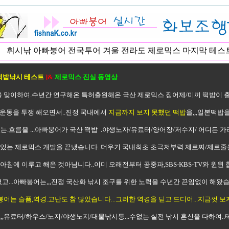
휘시낚 아빠붕어 전국투어 겨울 전라도 제로믹스 마지막 테스
떡밥낚시 테스트
]&
제로믹스 진실 동영상
을 맞이하여.수년간 연구해온 특허출원해온 국산 제로믹스 집어제/미끼 떡밥이 출시
운동을 투쟁 해오면서..진정 국내에서
지금까지 보지 못했던 떡밥
을,,,일본떡밥을
는.흐름을 ...아빠붕어가 국산 떡밥 .야생노자/유료터/양어장/저수지/ 어디든 
수 있는 제로믹스 개발을 끝냈습니다..더우기 국내최초 초극저부력 제로찌/제로줄
 아침에 이루고 해온 것아님니다..이미 오래전부터 공중파,SBS-KBS-TV와 윈
...아빠붕어는,,,진정 국산화 낚시 조구를 위한 노력을 수년간 끈임없이 해왔습니다
어는 슬픔,역경.고난도 참 많았습니다...그러한 역경을 딛고 드디어...지금껏 보지
,유료터/하우스/노지/야생노지/대물낚시등...수없는 실전 낚시 혼신을 다하여..테스