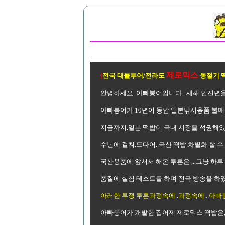
제로믹스
[
전국 대물투어/전라도
동절기 
안녕하세요..아빠붕어입니다...새해 인진년
아빠붕어가 10년여 동안 일본낚시용품 불매
지금까지.일본 떡밥이 국내 시장을 석권해있
수년에 걸쳐.드다어..국산 떡밥.차별화 할 
국산용품에 앞서서 해온 투혼은 ,..그냥 하루
품질에 실험 테스트를 하며 전국 방송을 하였고
아러한 투쟁 투혼과정속에..과정속에...아빠붕
아빠붕어가 개발한 집어제.제로믹스 떡밥은,,