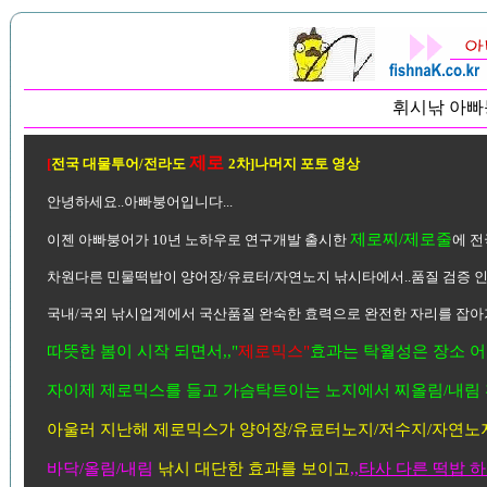
휘시낚 아빠
제로
[
전국 대물투어/전라도
2차]나머지 포토 영상
안녕하세요..아빠붕어입니다...
제로찌/제로줄
이젠 아빠붕어가 10년 노하우로 연구개발 출시한
에 전
차원다른 민물떡밥이 양어장/유료터/자연노지 낚시타에서..품질 검증 인기
국내/국외 낚시업계에서 국산품질 완숙한 효력으로 완전한 자리를 잡아가
따뜻한 봄이 시작 되면서,,"
제로믹스"
효과는 탁월성은 장소 어
자이제 제로믹스를 들고 가슴탁트이는 노지에서 찌올림/내림 
아울러 지난해 제로믹스가 양어장/유료터노지/저수지/자연노지
바닥/올림/내림
낚시 대단한 효과를 보이고
,
,타사 다른 떡밥 