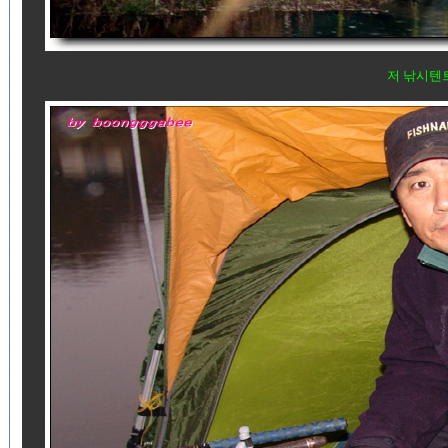
저 낚시텐