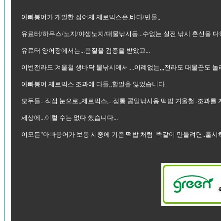
아빠붕어가 개발한 집어제.제로믹스은,바다/민물,,
유료터/하우스/노지/야생노지/대물낚시등...수없는 실전 낚시 혼신을 다하여
유료터 양어장에서는...품질을 검증을 받았고...
이번전라도 겨울철 생바닥 물낚시에서....이례없는,,,전라도 대물꾼도 
아빠붕어 제로믹스 조과에 다들,,할말을 잃었습니다..
모두들...직접 눈으로,,제로믹스,...정통 콩알낚시용 떡밥 겨울철..조과를 지
세상에...이럴 수는 없다 했습니다...
이모든"아빠붕어가 보통 시중에 기존 떡밥 처럼 똑같이 만들려면..출시하지