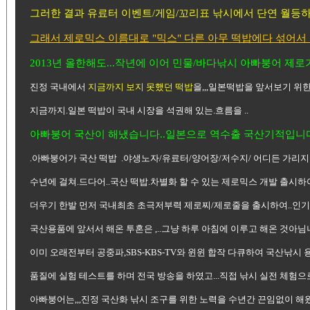
그러한 결과 유료터 이벤트/게임/꼬리표 낚시에서 단연 월등
그래서 제로믹스 이름대로 "믹스" 다른 아무 떡밥에다 섞어서
2013년 올한해도...작년에 이어 민물/바다낚시 아빠붕어 제
진정 국내에서
지금까지 보지 못했던 떡밥
을,,,일본떡밥을 앞서보기 위한 
지금까지.일본 떡밥이 국내 시장을 석권해 있는.흐름을 ..
아빠붕어 국산이 해냈습니다..일본으로 역수출 국산기적입니
.아빠붕어가 국산 떡밥 .야생노자/유료터/양어장/저수지/ 어디든 가리
수년에 걸쳐.드다어..국산 떡밥.차별화 할 수 있는 제로믹스 개발 출시하
더우기 한발 먼저 국내최초 초극저부력 제로찌/제로줄을 출시하여..인기
국산용품에 앞서서 해온 투혼은 ,..그냥 하루 아침에 이루고 해온 것아님니
이미 오래전부터 공중파,SBS-KBS-TV와 윈윈 합작 다큐하여 국산낚시 
품질에 실험 테스트를 하며 전국 방송을 하였고...직접 낚시 실전 체험으로
아빠붕어는,,,진정 국산화 낚시 조구를 위한 노력을 수년간 끈임없이 해왔습