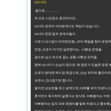
[낚시터]
끝으로..................
위 모든 시안점도 중요하지만..
낚시터 관계자 여러분께서도 책임이 있습니다..
낚시터 운영 일부 관계자들이..
서로가 낚시업이 어려운만큼,,,여러 해법을 찾아 운영하
진정,,오로지 자기만 살면된다는...사행성 운영들..
겉으로 남고 속으로 곫는 경품 사행성 잔치들..
옆에 낚시터가 손님이 많으면..왜 많은가 진솔한 운영 
오로지 방대한 액수금/현금으로,,손님 유치에 혈안이되
보면서,,안스럽기만 합니다...
얼마전 상상초월 최고 금액으로,,대회를 유치 하겠다고,
혼자만이 독식하며 살겠다는 방식에..아빠붕어는 어떤 
아빠붕어는 임의 대로 회원터를 탈퇴 하겠다고 통보했