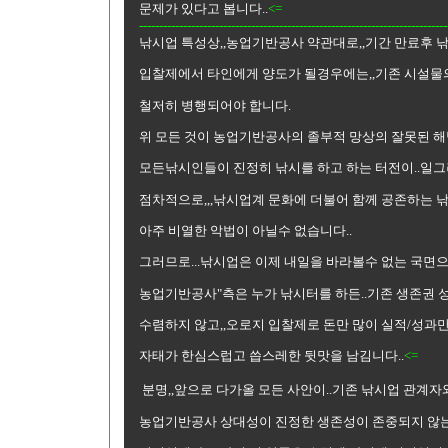
문제가 있다고 봅니다..
<=
-----------------------------------------------------------------------------
낚시업 특성상,,농업기반공사 약관대로,,기간 만료후 낚시
입찰제에서 타인에게 양도가 될경우에는,,기존 시설물의
철저히 병행되어야 합니다.
위 모든 것이 농업기반공사의 졸부적 망상의 잘못된 해
모든낚시인들이 진정히 낚시를 하고 하는 터전이..일그
점차적으로,,,낚시업계 문화에 더불어 함께 공존하는
아주 비열한 악법이 아닐수 없습니다..
그러므로...낚시업은 이제 내일을 바라볼수 없는 국면
농업기반공사"측은 누가 낚시터를 하든..기존 생존권 성
수렴하지 않고,,오로지 입찰제로 돈만 많이 실적/성과만
자태가 한심스럽고 씁스레한 뒷맛을 남김니다..
<=
분명,,앞으로 다가올 모든 사안이..기존 낚시업 관계자와
농업기반공사 상대성이 진정한 생존성이 존중되지 않는