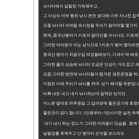
낚시터에서 살릴망 가득채우고..
그 이상의 어부 행위 낚시 본전 생각에 너무 지나친 집
요즘 낚시터 어려움 속사정을 우리가 알아야할 몇가지 가 
현재,,중국산붕어가 키로의 얼마인줄 아시나요..키로에 요즘
그러면 여러분이 아는 상식으로 1키로가 붕어 몇마리면
중국산 붕어가 처음수입 되었을때보다..가격이 딱 배로 
그러한 물가 상승에 낚시터 요금은 인상이 거의 없고 
요즘 그러한 방면에 낚시터들이.힘겨운 생존운영을 하
이점은 이제 우리가 낚시를 하며..상기 해야할 부분입니
비록 내돈 내고 내가 낚시하는데 일맥은 있지만..
어느분 말데로 하루종일 그 입어료에 좋은공기에 호젖
좋은곳이 없다 합니다..1만원부터~3만사이면 실컨 하루
내가 낚시 하는 장소가 그러한 어려움이 있습을 ..함께 
살릴망를 못채우고 단 몇마리 손맛을 보드라도