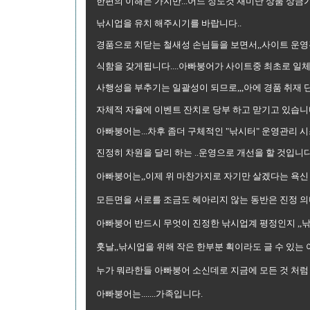
한편의 이해는 가지만...어느 정도것 재미난 상품 상금가
낚시업을 유치 해주시기를 바랍니다..
경품으로 치닫는 철새성 손님들을 보면서,,사이트 운
식함을 갖게됩니다....아빠붕어가 사이트중 최초로 일체
사행성을 부추기는 일괄성이 되므로,,,아에 경품 취재
자체적 자율에 이벤트 잔치로 당부 하고 맏기고 있습니
아빠붕어는...차후 좀더 구체적인 "낚시터" 운영관리 
진정히 차원을 달리 하는 ..운영으로 개선을 할 것입니다.
아빠붕어는,,이제 위 마찬가지로 자기만 살겠다는 욕신 야
모든면을 서로를 조금도 헤아리지 않는 동반은 진정 의
아빠붕어 반드시 무엇이 진정한 낚시업계 평정인지 ,,
훗날,,낚시업을 위해 작은 한부분 획이라도 글 수 있는
누가 뭐라한들 아빠붕어 소신데로 지금에 모든 것 처럼
아빠붕어는.......가족입니다.