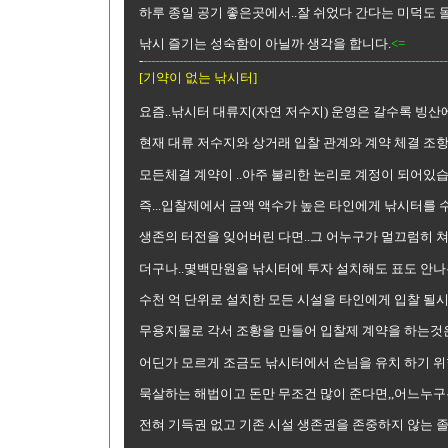
하루 종일 공기 좋은곳에서..잘 쉬었다 간다는 미덕도 
낚시 즐기는 성숙함이 아닐까 생각을 합니다.
<=
-
----------------------------------------------------------------------------
[기약이 없는 낚시터]
요즘..낚시터 대류지(자연 저수지) 운영은 갈수록 빙산
현재 대류 저수지와 상거래 입찰 관계와 계약 체결 조
모든체결 계약이 ..아주 불리한 논리로 계정이 되어있습니
즉...입찰제에서 금액 액수가 높은 타인에게 낚시터를 
생존의 터전을 잊어버린 다면..그 어누구가 멀끄럼히 쳐
더구나..몇백만원을 낚시터에 투자 설치해도 표도 안나
수천 억 단위로 설치한 모든 시설을 타인에게 입찰 될시
무용지물로 각서 조황을 만들어 입찰제 계약을 하는것은
어딘가 모르게 조금도 낚시터에서 손님을 유치 하기 위
묵살하는 해법이고 돈만 무조건 많이 준다면,,어느누구든
전혀 기득권 없고 기존 시설 생존권을 존중하지 않는 