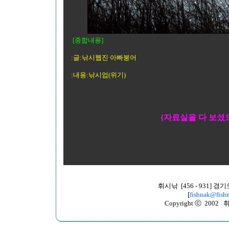
[종합내용]
:글:낚시웹진 아빠붕어
:내용:낚시업(위기)
{자료실을 다 보셨
휘시낚 [456 - 931]
[
fishnak@fishn
Copyright ⓒ 2002