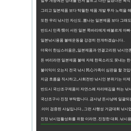
일부 개중에는 상대를 먼저 눌르고 나만 살겠다는 독식
그리고 일본제품 보다 탁월한 제품 개발 투자 노력을 해
또한 우리 낚시인 자신도..뽐나는 일본제품 보다 그래
반드시 민족 恨이 서린 일본 쪽바리에게 배불르게 아빠
일본낚시용품 불매운동을 강경히 전개하겠습니다..
더욱이 한심스러움은,,일본제품과 연결고리된 낚시언론
돈 버리라면 일본제품 불매 자체 한목소리도 못내는 한심
불이익이 오는지 전국 낚시 民心가족이 심판을 할 것입니
지금 흐름을 직시하고,,사회전반 낚시인 분위기는 이제
반드시 국산조구제품이 자연스례 자리매김을 하는 낚
국산조구사 진정 부탁합니다..금사냥 돈사냥에 일괄되는
.이미 검증된 사실입니다.,.그런 사행성 거금대회 낚시
진정 낚시업활성화를 위함 이라면..진정한 대회..낚
-----------------------------------------------------------------------------