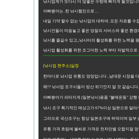
낚시업계가 또다시 더 않좋은 수렁에 빠지게 될것입니
아빠붕어는..한 낚시웹진으로.....
내일 기약 할수 없는 낚시업의 대하여..모든 자료를 수집
낚시인들이 마음놓고 좋은 양질의 서비스와 좋은 환경에
낚시를 즐길수 있고,,낚시터의 활성화를 위한 노력을 원
낚시업 활성화를 위한 조그마한 노력 부터 자발적으로
-----------------------------------------------------------------------------
[낚시업 현주소]실정
한마디로 낚시업 유통도 엉망입니다...남대문 시장을 
왜!!! 낚사업 조구사들이 빙산 위기인지 알 것 같습니다
아빠붕어가 피터지게 (일본낚시)용품 "불매운동" 강행 
낚시 조구 획기적인 매상고가 67%이상 일본으로 달라
그러므로 국산조구는 항상 일본조구에 허덕이며 일부 남
유통 가격 흐림에 불씨로 가격은 천차만별 오합지절 엉망