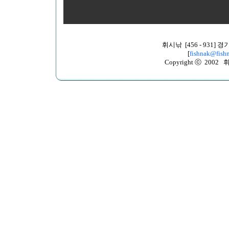
휘시낚 [456 - 931
[
fishnak@fishn
Copyright ⓒ 2002