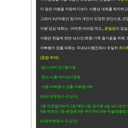
이 점은 아붕을 자랑하기보다 사행성 대회를 퇴치하고
.
그래서 4년여동안 참가자 개인이 진정한 판단으로,,연일
아붕 성심 대회는...어떠한 비바람 쳐도,,
,흔들림
이 없습
아붕은 한달에 한번 낚시인/회원/가족 즐거움을 위해.
아빠붕어 정출 대회는 국내낚시웹진에서 유일히
최다
[종합-취재]
:일시-2007년.2월11일
:장소-시흥 새미낚시공원
:내용-아빠붕어 정출/아빠붕어배
[바닥 부문등수-수상자]
1등-익준할아버지.2등-백야.3등-정지훈.4등-낚시조우.
6등-박호선.7등-윤창호.8등-부리부리.9등-하늘땅별땅.
[내림부분등수-수상자]