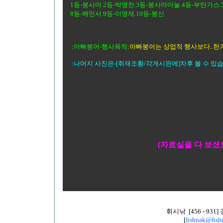
1등-붕사마.2등-박명찬.3등-붕사마마눌.4등-부탄가스.
8등-해민서.9등-이명재.10등-붕신
:
아빠붕어-행사목적
:아빠붕어는 상업적 행사보다..한
:나머지 사진은-[취재조황/각게시판에]차후 볼 수 있습
{자료실을 다 보셨
휘시낚 [456 - 93
[
fishnak@fish