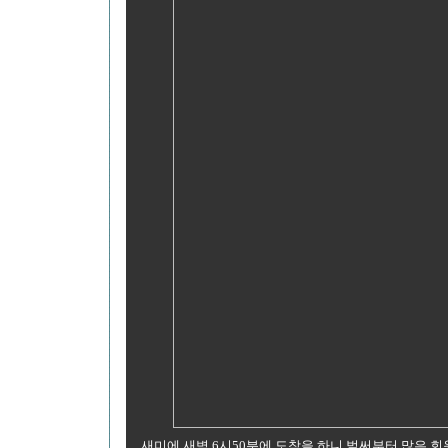
새미에 새벽 6시50분에 도착을 하니 벌써부터 많은 