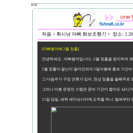
650
처음 > 휘시낚 아빠 화보조행기 > 장소: [ 
[아빠붕어배 2월 정출]
안녕하세요...아빠붕어입니다...2월 정출을 맞이하여 
1월 정출이 끝난지 얼마안되여 2얼아붕배 홍보 기간이 
그 다음주가 구정 연휴가 있어..천상 정출을 둘째주로
그러나 아붕 운영진 스텝은 준비 기간이 짧아도 낚시
11일 당일..새벽 새미낚시터에 도착을 하니..벌써부터