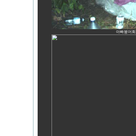
아빠붕어회원