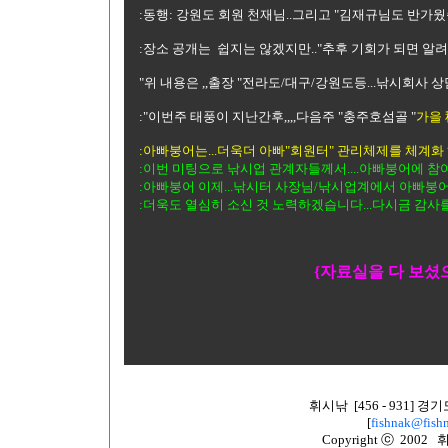
:동행: 강원도 회원 천재님..그리고 "김재규님도 반가
:장소 공개는 쉽지는 않겠지만.."추후 기회가 되면 알려
"위 내용은 ,,출장 "전라도/대구/강원도등...낚시회사
:"이번주 태풍이 지난간후,,,,다음주 "충주호섬골 "
가을 
:아빠붕어는...더욱더 아빠"회원터" 관리체제를 체계화 
:이번 미팅으로 낚시업 관계자들께서....아빠붕어에 참
:아빠붕어 이제...낚시터 사장님/낚시업계에서 아빠붕어에
:더욱도 열심히 소신 것 노력하겠습니다...다시금 감사
{자료실을 다 보셨
휘시낚 [456 - 931]
[
fishnak@fishn
Copyright ⓒ 2002