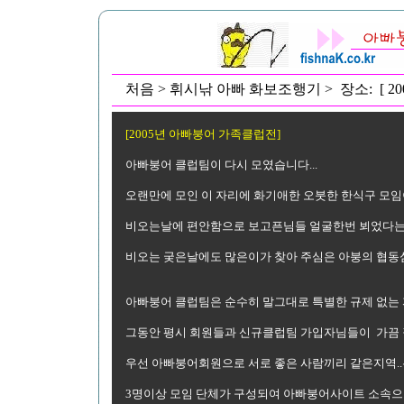
처음 > 휘시낚 아빠 화보조행기 > 장소: [ 
[2005년 아빠붕어 가족클럽전]
아빠붕어 클럽팀이 다시 모였습니다...
오랜만에 모인 이 자리에 화기애한 오붓한 한식구 모
비오는날에 편안함으로 보고픈님들 얼굴한번 뵈었다는
비오는 궂은날에도 많은이가 찾아 주심은 아붕의 협동심
아빠붕어 클럽팀은 순수히 말그대로 특별한 규제 없는
그동안 평시 회원들과 신규클럽팀 가입자님들이 가끔 잘 
우선 아빠붕어회원으로 서로 좋은 사람끼리 같은지역..
3명이상 모임 단체가 구성되여 아빠붕어사이트 소속