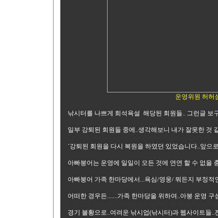
운영위원 허허
낚시터를 나쁘게 희석욕설 해당된 회원들.. 그런글 보
일부 강퇴된 회원들 중에..생각해보니 내가 잘못한 것 같
`강퇴된 회원을 다시 복원을 하였던 있었습니다..앞으로
아빠붕어는 운영에 일일이 모든 것에 연연 할 수 없을 
아빠붕어 가족 한마당에서...욕심/영웅/ 뭐든지 부정적인/
어떠한 경우든.......가족 한마당을 위하여..아붕 운영 
경기 불황으로..여려운 낚시업(낚시터)과 웹사이트들..