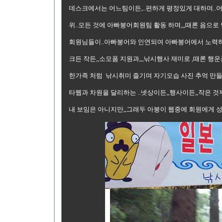
데스크에서는 어느팀이든,..편하게 평정있게 대하며..어
위..모든 것에 아빠붕어회원팀 활동 하며,,,때론 음으로 양
회원님들이..아빠붕어와 인연되여 아빠붕어에서 노력하여
크든 작든,,소모품 지원과,,,낚시행사 재미로 ,때론 
한가족 처럼 낚시취미 즐기며 자기모습 사진 추억 만들
타웹과 차원을 달리하는 ..넷상이든,,행사이든,,작은 
내 보임은 아니지만,,그래두 아붕이 웹중에 회원에게 성