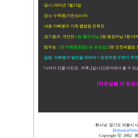
:일시:2005년 7월23일
:장소:수목원(가든)낚시터
:내용:아빠붕어 가족/클럽팀 친목전
:경기결과: 개인전-
1등/물안개님
.2등/붕장어님.3등/
:팀우승:
1등/어화둥둥팀(1승 우승컵)
.2등 인천세월팀
:알림: 아빠붕어 발전을 위하여=>운영위원 두분이/
"나머지 인물 사진은...차후,,[실시간]공지에서 볼 수 있
{자료실을 다 보셨
휘시낚 경기도 의왕시 내손
[
fishnak@fishn
Copyright ⓒ 2002