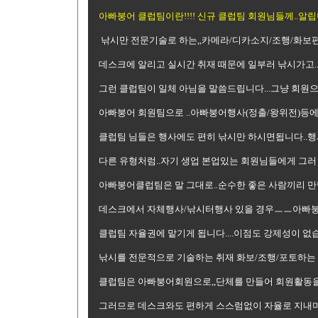
아빠붕어 클럽팀이란!!!! 신규 클럽팀 회원님들께..알립
낚시만 전문기술로 하는,,카메라/디카소지/조행/화보
데스크에 알리고 실시간 취재 때문에 일부러 낚시가고..
그런 클럽팀이 일체 아님을 말씀드립니다...그냥 회원
아빠붕어 회원팀으로 ..아빠붕어행사(정출/왕위전)등에
클럽팀 님들은 행사에도 편히 낚시만 하시면됩니다..
다른 유형처럼..자기 생업 본업있는 회원님들에게 그러
아빠붕어클럽팀은 말 그대로..순수한 좋은 사람끼리 만
데스크에서 자체행사/낚시터행사 있을 경우ㅡㅡ아빠붕
클럽팀 자율권에 맡기게 됩니다....이점도 강제성이 
낚시를 전문적으로 기술하는 취재 화보/조행/포토하
클럽팀은 아빠붕어회원으로,,단체를 만들어 회원활동을
그러므로 데스크와도 편하게 스스럼없이 자율로 지내며