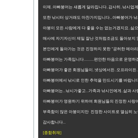
이제..아빠붕어는 새롭게 달라집니다..감사히..낚시업
또한 낚시터 상거래도 마찬가지입니다...아빠붕어가 낚
아붕이 모든 사람에게 다 좋을 수는 없는거겠지요..싫으
매사에 자기자신이 제일 잘난 것처럼조금도 돌아보지 않고.
본인에게 돌아가는 것은 진정하지 못한 "공허한 메아리'뿐
아빠붕어는 가족입니다...........편안한 마음으로 운영
아빠붕어가 좋은 회원님들이..넷상에서든..오프라이든...
아빠붕어에서 낚시로 인한 추억을 만드시기를 바랍니다
아빠붕어는...낚시가좋고...가족과 낚시인에게..삶과 사
아빠붕어가 영원하기 위하여 회원님들의 진정한 사랑이
부족함이 많은 아붕이지만 진정한 사이트로 열심히 
감사합니다...
[종함취재]