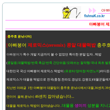
아빠붕어 제
[
충주호 윤낚시터]
[
아빠붕어
제로믹스(zeromix) 콩알 대물떡밥
충주
아빠붕어가
특수 개발 지금까지 볼 수 없었던 특이한 분말 입자...떡밥
(
콩알용,대물떡밥/반죽 촉감/반죽 간단쉬움/오래쓰는 절약형/국내 최초 
대한민국 국산 아빠붕어 제로믹스 떡밥이
(유료터/양어장/자연노지
)어디든
제로믹스가 대물용 떡밥으로 전국(충청.전라도.경상도.강원도)대물꾼들에
지난번 아래글 1탄 아빠붕어 대물팀이 충주호 윤낚시에서 대물,36센치.39센
46센치 잡아냈습니다...
연이어 .올해.윤낚시
대물용
생미끼
성분을 지니고
대물을 제로믹스 떡밥이 잡아냈습니다...