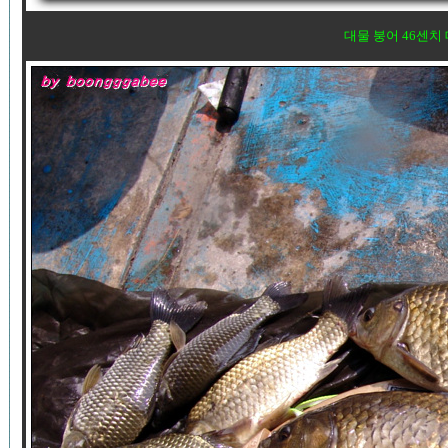
대물 붕어 46센치