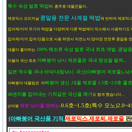
특수 숙성 발효 떡밥
이 .충주호 대물꾼들이...
콩알용 전문 사계절 떡밥
제로믹스 오리지날
에 반하여 제로믹스.
집어제/미끼 두가지 떡밥을 다양하게 다른 떡밥에다 믹스해서 사용하기도 하
집어제/미끼 집어/단품으로 사용 하면서 자연노지/양어장 전천후 콩알용 전문
100% 해조류 숙성 발효 국내 최초 개발 ,콩
대물이 좋아하는
아빠붕어 낚시 제로줄은 국내 명성을 떨쳐...
아
울러 국산 최초
일본 역수출.국내 바닥/내림낚시 .국산(아빠붕어 제로줄),.
빠붕어 생신 ,대물 제로줄 1.5호~2.0호 줄로 
아빠붕어 대물팀은 아
46센치를 잡아내는 기적같은 국산줄 쾌거
도 함게 했습니다....
0.6호~1.5호(특수 모노)2.0
제로 낚시줄 판매는
@아붕
-
[아빠붕어 국산품 기적.
제로믹스.제로찌.제로줄
판