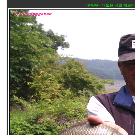
아빠붕어 대물용 떡밥 제로믹스