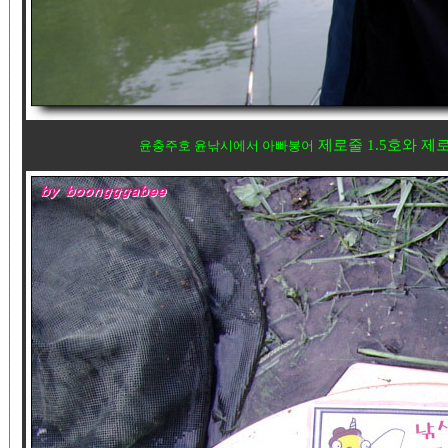
제로줄 1.5호와 제
윤충주호 윤낚시에서 아빠붕어