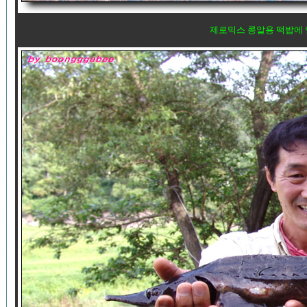
제로믹스 콩알용 떡밥에 