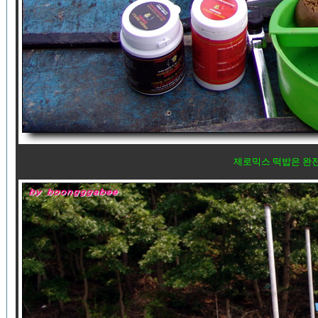
제로믹스 떡밥은 완