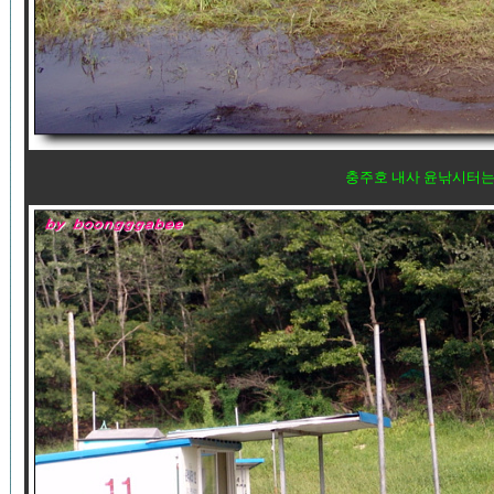
충주호 내사 윤낚시터는