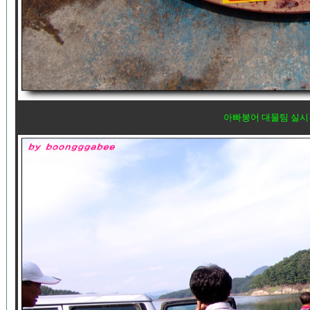
아빠붕어 대물팀 실시