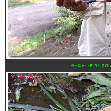
충주호 윤낚시터에서 철갑상